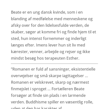
Beate er en ung dansk kvinde, som i en
blanding af medfølelse med menneskene og
afsky over for den lidelsesfulde verden, de
skaber, søger at komme fri og finde hjem til et
sted, hun intenst fornemmer og inderligt
længes efter. Imens lever hun sit liv med
kærester, venner, arbejde og rejser og ikke
mindst besøg hos terapeuten Esther.
”Romanen er fuld af sansninger, eksistentielle
overvejelser og små skarpe iagttagelser …
Romanen er velskrevet, skarp og nærmest
finmejslet i sproget … Fortælleren Beate
forsøger at finde sin plads i en larmende
verden. Buddhisme spiller en væsentlig rolle,
uden at den har karakter af